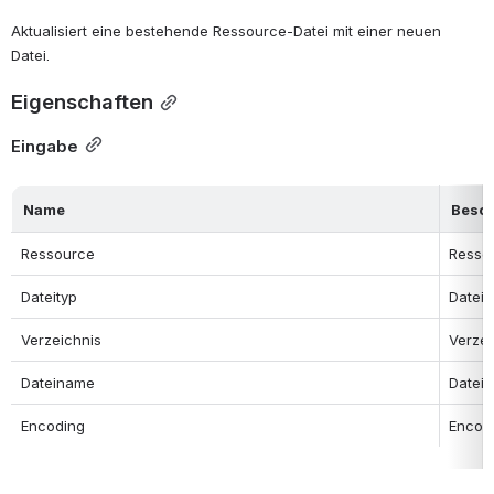
Aktualisiert eine bestehende Ressource-Datei mit einer neuen 
Datei.
Eigenschaften
Eingabe
Name
Besc
Ressource
Ressou
Dateityp
Dateit
Verzeichnis
Verzei
Dateiname
Datein
Encoding
Encodi