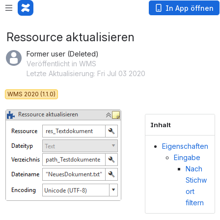
In App öffnen
Ressource aktualisieren
Former user (Deleted)
Veröffentlicht in WMS
Letzte Aktualisierung: Fri Jul 03 2020
WMS 2020 (1.1.0)
öffnen
Inhalt
Eigenschaften
Eingabe
Nach
Stichw
ort
filtern